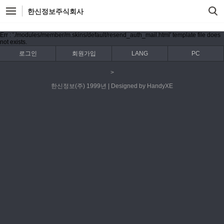
한신정보주식회사
Err : './modules/member/m.skins/default/resend_auth_mail.html' template file does
not exists.
로그인
회원가입
LANG
PC
>
한신정보(주) 1999년 | Designed by HandyXE