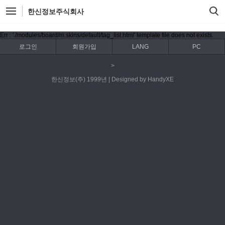
한신정보주식회사
Err : './modules/board/m.skins/default/tag_list.html' template file does not exists.
로그인
회원가입
LANG
PC
>
한신정보(주) 1999년 | Designed by HandyXE