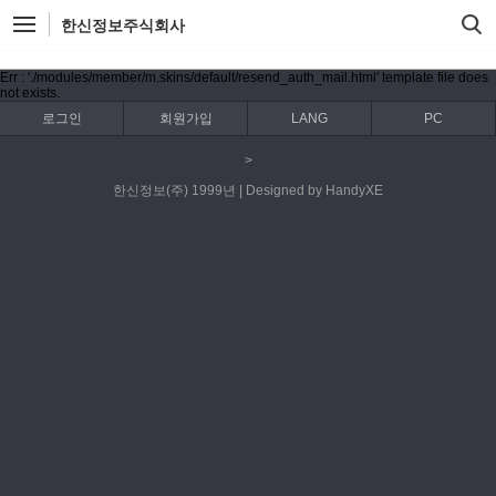
한신정보주식회사
Err : './modules/member/m.skins/default/resend_auth_mail.html' template file does
not exists.
로그인
회원가입
LANG
PC
>
한신정보(주) 1999년 | Designed by HandyXE