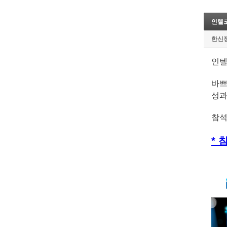
인텔코
한신
인텔
바쁘
성과
참석
* 