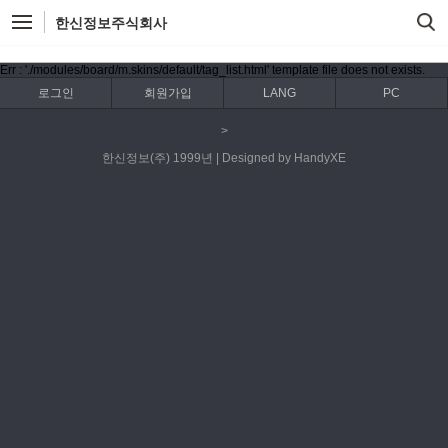
한신정보주식회사
Err : './modules/board/m.skins/default/tag_list.html' template file does not exists.
로그인
회원가입
LANG
PC
>
한신정보(주) 1999년 | Designed by HandyXE