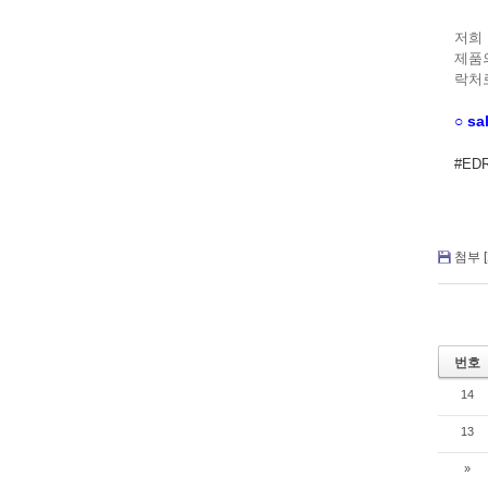
저희 
제품의
락처
○ s
#ED
첨부 [
번호
14
13
»